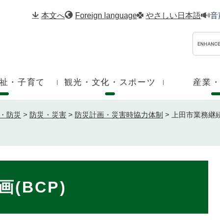
メニューを飛ばして本文へ
本文へ
Foreign language
やさしい日本語
音
祉・子育て
観光・文化・スポーツ
産業
・防災
>
防災・災害
>
防災計画・災害時協力体制
>
上田市業務継続
(BCP)