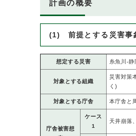
計画の概要
(1) 前提とする災害
想定する災害
糸魚川-
災害対策
対象とする組織
く)
対象とする庁舎
本庁舎と
ケース
天井崩落
1
庁舎被害想