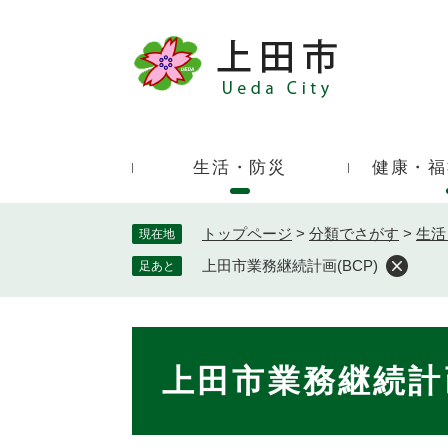
ペ
ー
ジ
キ
の
ー
先
ワ
頭
ー
で
生活・防災
健康・福
ド
す
検
。
索
トップページ
>
分類でさがす
>
生活
現在地
上田市業務継続計画(BCP)
足あと
本
文
上田市業務継続計画