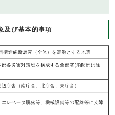
事象及び基本的事項
静岡構造線断層帯（全体）を震源とする地震
本部各災害対策班を構成する全部署(消防部は除
周辺庁舎（南庁舎、北庁舎、東庁舎）
、エレベータ脱落等、機械設備等の配線等に支障