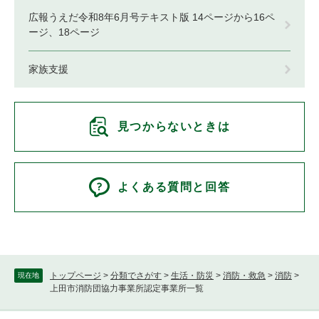
広報うえだ令和8年6月号テキスト版 14ページから16ペ
ージ、18ページ
家族支援
見つからないときは
よくある質問と回答
トップページ
>
分類でさがす
>
生活・防災
>
消防・救急
>
消防
>
現在地
上田市消防団協力事業所認定事業所一覧