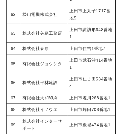
上田市上丸子1717番
62
松山電機株式会社
地5
上田市諏訪形648番地
63
株式会社矢島工務店
1
64
株式会社春原
上田市住吉1番地7
上田市武石沖414番地
65
有限会社ジョウシタ
1
上田市仁古田534番地
66
株式会社平林建設
4
67
有限会社大和印刷
上田市塩川268番地1
68
株式会社イノウエ
上田市舞田708番地1
株式会社インターサ
69
上田市殿城474番地1
ポート