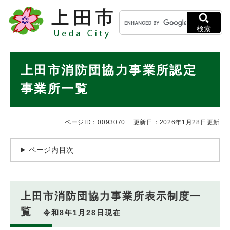
ペ
メニューを飛ばして本文へ
キ
ー
ー
ジ
検索
ワ
の
ー
先
ド
本
頭
上田市消防団協力事業所認定
検
で
文
索
す
事業所一覧
。
ページID：0093070
更新日：2026年1月28日更新
ページ内目次
上田市消防団協力事業所表示制度一
覧
令和8年1月28日現在