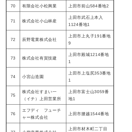
70
有限会社小松興業
上田市前山584番地2
上田市武石上本入
71
株式会社小山林産
1124番地1
上田市上丸子191番地
72
辰野電業株式会社
9
上田市殿城1214番地
73
株式会社有賀技建
1
上田市上塩尻353番地
74
小宮山造園
1
株式会社すまい一
上田市富士山3059番
75
（イチ）上田営業所
地1
エフディ フューチ
76
上田市腰越1544番地
ャー株式会社
上田市材木町二丁目