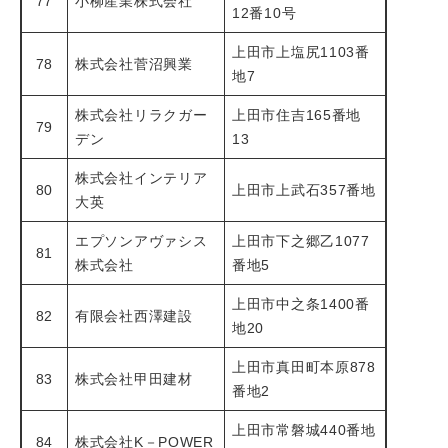
77
小柳産業株式会社
12番10号
上田市上塩尻1103番
78
株式会社菅沼興業
地7
株式会社リラクガー
上田市住吉165番地
79
デン
13
株式会社インテリア
80
上田市上武石357番地
大英
エプソンアヴァシス
上田市下之郷乙1077
81
株式会社
番地5
上田市中之条1400番
82
有限会社西澤建設
地20
上田市真田町本原878
83
株式会社甲田建材
番地2
上田市常磐城440番地
84
株式会社K－POWER