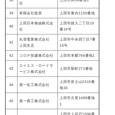
38
上田市岡96番地1
社
39
有限会社龍実
上田市東内1100番地
上田日本無線株式会
上田市踏入二丁目10
40
社
番19号
丸登電業株式会社
上田市中央四丁目7番
41
上田支店
15号
42
コロナ技建株式会社
上田市本郷766番地1
エイエス・ロードサ
43
上田市新町273番地
ービス株式会社
上田市富士山2416番
44
第一化工株式会社
地16
上田市古里1488番地
45
第一商工株式会社
1
上田市上武石1006番