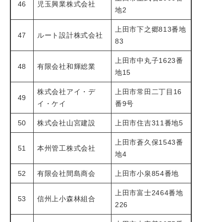
46
児玉興業株式会社
地2
上田市下之郷813番地
47
ルート設計株式会社
83
上田市中丸子1623番
48
有限会社和輝総業
地15
株式会社アイ・デ
上田市常田二丁目16
49
イ・ケイ
番9号
50
株式会社山宮建設
上田市住吉311番地5
上田市蒼久保1543番
51
本州管工株式会社
地4
52
有限会社間島商会
上田市小泉854番地
上田市富士2464番地
53
信州上小森林組合
226