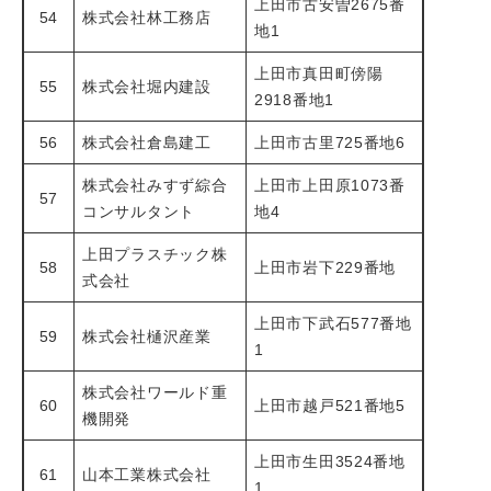
上田市古安曽2675番
54
株式会社林工務店
地1
上田市真田町傍陽
55
株式会社堀内建設
2918番地1
56
株式会社倉島建工
上田市古里725番地6
株式会社みすず綜合
上田市上田原1073番
57
コンサルタント
地4
上田プラスチック株
58
上田市岩下229番地
式会社
上田市下武石577番地
59
株式会社樋沢産業
1
株式会社ワールド重
60
上田市越戸521番地5
機開発
上田市生田3524番地
61
山本工業株式会社
1