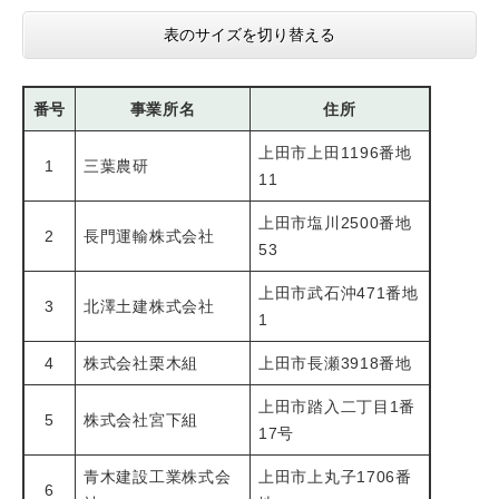
表のサイズを切り替える
番号
事業所名
住所
上田市上田1196番地
1
三葉農研
11
上田市塩川2500番地
2
長門運輸株式会社
53
上田市武石沖471番地
3
北澤土建株式会社
1
4
株式会社栗木組
上田市長瀬3918番地
上田市踏入二丁目1番
5
株式会社宮下組
17号
青木建設工業株式会
上田市上丸子1706番
6