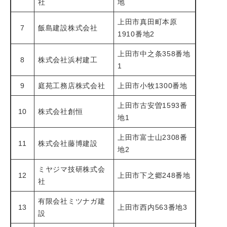
社
地
上田市真田町本原
7
飯島建設株式会社
1910番地2
上田市中之条358番地
8
株式会社浜村建工
1
9
庭苑工務店株式会社
上田市小牧1300番地
上田市古安曽1593番
10
株式会社創恒
地1
上田市富士山2308番
11
株式会社藤博建設
地2
ミヤジマ技研株式会
12
上田市下之郷248番地
社
有限会社ミツナガ建
13
上田市西内563番地3
設