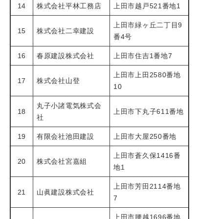
14
株式会社平林工務店
上田市越戸521番地1
上田市緑ヶ丘二丁目9
15
株式会社二幸建設
番4号
16
春原建設株式会社
上田市住吉1番地7
上田市上田2580番地
17
株式会社山登
10
丸子小諸電気株式会
18
上田市下丸子611番地
社
19
有限会社池田建設
上田市大屋250番地
上田市蒼久保1416番
20
株式会社宮嘉組
地1
上田市芳田2114番地
21
山眞建設株式会社
7
上田市腰越1696番地