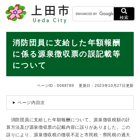
ペ
メニューを飛ばして本文へ
キ
ー
ー
ジ
検索
ワ
の
ー
先
ド
本
頭
消防団員に支給した年額報酬
検
で
文
索
す
に係る源泉徴収票の誤記載等
。
について
ページID：0088789
更新日：2023年10月27日更新
ページ内目次
消防団員に支給した年額報酬について、源泉徴収税額の計
算方法及び源泉徴収票の記載内容に誤りがありました。この
誤りにより、源泉徴収税の徴収不足と市民税・県民税の過大