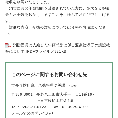
徴収を確認いたしました。
消防団員の年額報酬を受給されていた方に、多大なる御迷
惑とお手数をおかけしますことを、謹んでお詫び申し上げま
す。
詳細な内容、今後の対応については資料を御確認くださ
い。
消防団員に支給した年額報酬に係る源泉徴収票の誤記載
等について [PDFファイル／321KB]
このページに関するお問い合わせ先
市長直轄組織
危機管理防災課
代表
〒386-8601
長野県上田市大手一丁目11番16号
上田市役所本庁舎4階
Tel：0268-21-0123
Fax：0268-25-4100
メールでのお問い合わせ