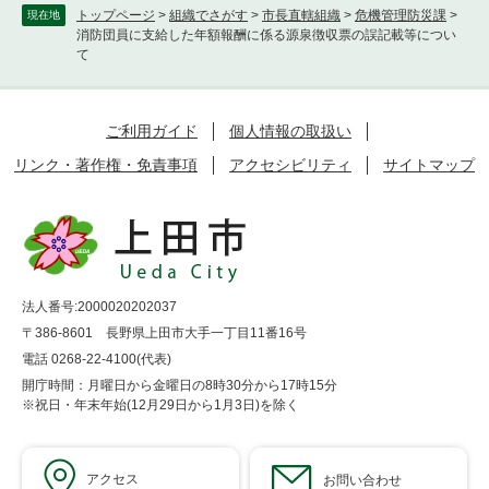
トップページ
>
組織でさがす
>
市長直轄組織
>
危機管理防災課
>
現在地
消防団員に支給した年額報酬に係る源泉徴収票の誤記載等につい
て
ご利用ガイド
個人情報の取扱い
リンク・著作権・免責事項
アクセシビリティ
サイトマップ
法人番号:2000020202037
〒386-8601 長野県上田市大手一丁目11番16号
電話 0268-22-4100(代表)
開庁時間：月曜日から金曜日の8時30分から17時15分
※祝日・年末年始(12月29日から1月3日)を除く
アクセス
お問い合わせ