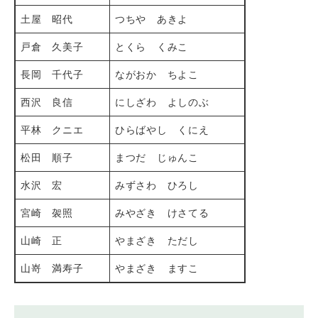
土屋 昭代
つちや あきよ
戸倉 久美子
とくら くみこ
長岡 千代子
ながおか ちよこ
西沢 良信
にしざわ よしのぶ
平林 クニエ
ひらばやし くにえ
松田 順子
まつだ じゅんこ
水沢 宏
みずさわ ひろし
宮崎 袈照
みやざき けさてる
山崎 正
やまざき ただし
山嵜 満寿子
やまざき ますこ