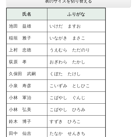
表のサイズを切り替える
氏名
ふりがな
池田 益雄
いけだ ますお
稲垣 雅子
いながき まさこ
上村 忠徳
うえむら ただのり
荻原 孝
おぎわら たかし
久保田 武嗣
くぼた たけし
小泉 寿彦
こいずみ としひこ
小林 軍治
こばやし ぐんじ
小林 弘美
こばやし ひろみ
鈴木 博子
すずき ひろこ
田中 仙吉
たなか せんきち