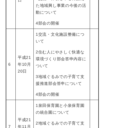
日
た地域興し事業の今後の活
動について
4部会の開催
1交流・文化施設整備につ
いて
2住む人にやさしく快適な
平成21
環境づくり部会答申内容に
6
年10月
ついて
20日
3地域ぐるみでの子育て支
援推進部会答申について
4部会の開催
1泉田保育園と小泉保育園
の統合園について
平成21
2地域ぐるみでの子育て支
7
年11月