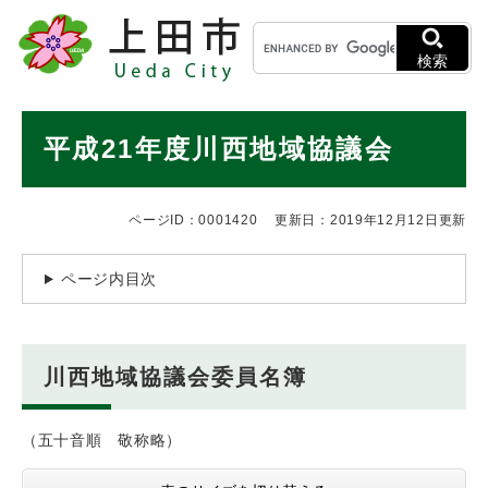
ペ
メニューを飛ばして本文へ
キ
ー
ー
ジ
検索
ワ
の
ー
先
ド
本
頭
平成21年度川西地域協議会
検
で
文
索
す
。
ページID：0001420
更新日：2019年12月12日更新
ページ内目次
川西地域協議会委員名簿
（五十音順 敬称略）