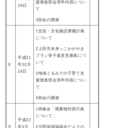
援推進部会答申内容につい
26日
て
3部会の開催
1交流・文化施設整備計画
について
2上田市未来っこかがやき
プラン骨子案意見募集につ
平成21
いて
8
年12月
16日
3地域ぐるみでの子育て支
援推進部会答申内容につい
て
4部会の開催
1研修会「廃棄物対策行政
について」
平成22
9
年1月
2川西地域協議会だよりの