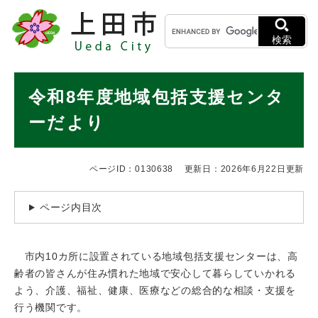
ペ
メニューを飛ばして本文へ
キ
ー
ー
ジ
検索
ワ
の
ー
先
ド
本
頭
令和8年度地域包括支援センタ
検
で
文
索
す
ーだより
。
ページID：0130638
更新日：2026年6月22日更新
ページ内目次
市内10カ所に設置されている地域包括支援センターは、高
齢者の皆さんが住み慣れた地域で安心して暮らしていかれる
よう、介護、福祉、健康、医療などの総合的な相談・支援を
行う機関です。