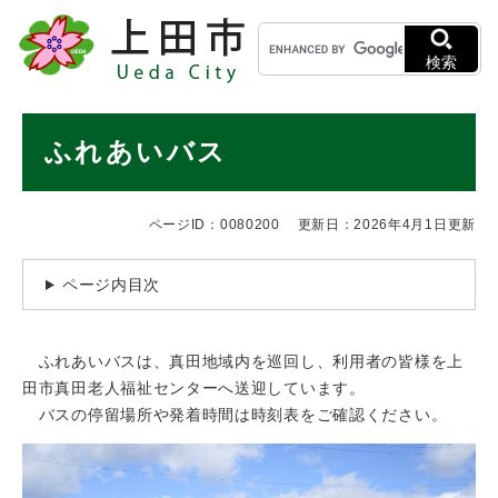
ペ
メニューを飛ばして本文へ
キ
ー
ー
ジ
検索
ワ
の
ー
先
ド
本
頭
ふれあいバス
検
で
文
索
す
。
ページID：0080200
更新日：2026年4月1日更新
ページ内目次
ふれあいバスは、真田地域内を巡回し、利用者の皆様を上
田市真田老人福祉センターへ送迎しています。
バスの停留場所や発着時間は時刻表をご確認ください。