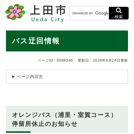
ペ
メニューを飛ばして本文へ
キ
ー
ー
ジ
検索
ワ
の
ー
先
ド
本
頭
バス迂回情報
検
で
文
索
す
。
ページID：0089346
更新日：2026年6月24日更新
ページ内目次
​オレンジバス（浦里・室賀コース）
停留所休止のお知らせ