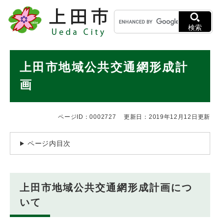
ペ
メニューを飛ばして本文へ
キ
ー
ー
ジ
検索
ワ
の
ー
先
ド
本
頭
上田市地域公共交通網形成計
検
で
文
索
す
画
。
ページID：0002727
更新日：2019年12月12日更新
ページ内目次
上田市地域公共交通網形成計画につ
いて