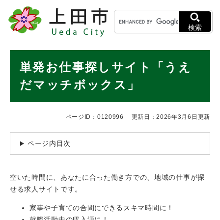
ペ
メニューを飛ばして本文へ
キ
ー
ー
ジ
検索
ワ
の
ー
先
ド
本
頭
単発お仕事探しサイト「うえ
検
で
文
索
す
だマッチボックス」
。
ページID：0120996
更新日：2026年3月6日更新
ページ内目次
空いた時間に、あなたに合った働き方での、地域の仕事が探
せる求人サイトです。
家事や子育ての合間にできるスキマ時間に！
就職活動中の収入源に！