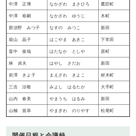
中澤 正博
なかざわ まさひろ
鷹匠町
中澤 裕嗣
なかざわ ゆうじ
木町
那須野 みつ子
なすの みつこ
新田
箱山 晶子
はこやま あきこ
下常田
畠中 俊哉
はたなか としや
原町
林 貞夫
はやし さだお
新田
前澤 きよ子
まえざわ きよこ
材木町
三吉 治敬
みよし はるたか
大手町
山内 春美
やまうち はるみ
新田
山極 規恭
やまぎわ のりやす
松尾町
開催日程と会議録