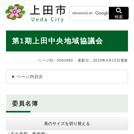
ペ
メニューを飛ばして本文へ
キ
ー
ー
ジ
検索
ワ
の
ー
先
ド
本
頭
第1期上田中央地域協議会
検
で
文
索
す
。
ページID：0002663
更新日：2020年4月15日更新
ページ内目次
委員名簿
表のサイズを切り替える
（五十音順 敬称略）