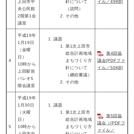
上田市中
針について
イル／49KB]
央公民館
（諮問）
2階第1会
その他
議室
平成19年
議題
1月19日
第1次上田市
（金曜
総合計画地域
第4回協
日）
4
まちづくり方
議会[PDFファ
10時から
針について
イル／50KB]
上田駅前
（継続審議）
パレオ5
その他
階会議室
平成19年
1月30日
議題
（火曜
第1次上田市
第5回協
日）
総合計画地域
議会（[PDFフ
5
10時から
まちづくり方
ァイル／
上田市中
針について