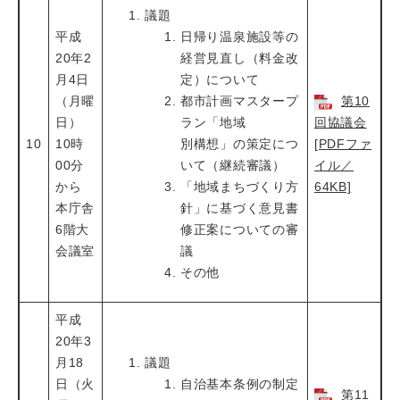
議題
平成
日帰り温泉施設等の
20年2
経営見直し（料金改
月4日
定）について
（月曜
都市計画マスタープ
第10
日）
ラン「地域
回協議会
10
10時
別構想」の策定につ
[PDFファ
00分
いて（継続審議）
イル／
から
「地域まちづくり方
64KB]
本庁舎
針」に基づく意見書
6階大
修正案についての審
会議室
議
その他
平成
20年3
月18
議題
日（火
自治基本条例の制定
第11