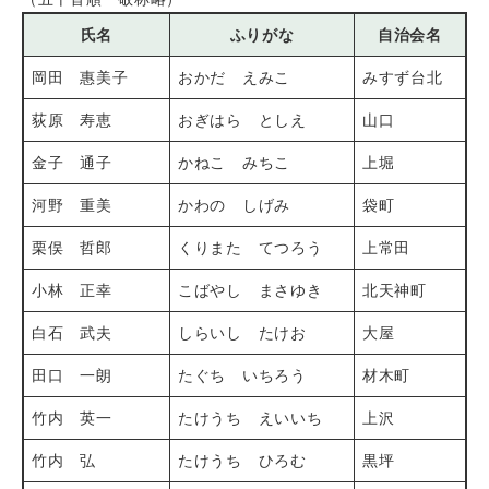
氏名
ふりがな
自治会名
岡田 惠美子
おかだ えみこ
みすず台北
荻原 寿恵
おぎはら としえ
山口
金子 通子
かねこ みちこ
上堀
河野 重美
かわの しげみ
袋町
栗俣 哲郎
くりまた てつろう
上常田
小林 正幸
こばやし まさゆき
北天神町
白石 武夫
しらいし たけお
大屋
田口 一朗
たぐち いちろう
材木町
竹内 英一
たけうち えいいち
上沢
竹内 弘
たけうち ひろむ
黒坪