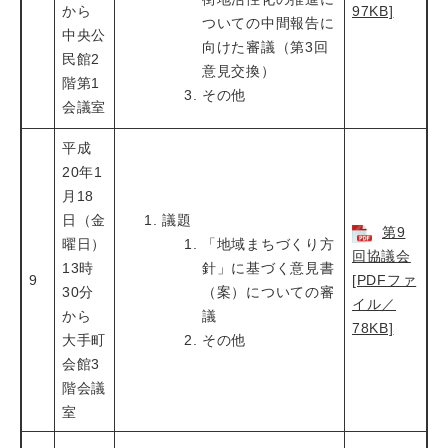
から
97KB]
ついての中間報告に
中央公
向けた審議（第3回
民館2
意見交換）
階第1
その他
会議室
平成
20年1
月18
日（金
議題
第9
曜日）
「地域まちづくり方
回協議会
13時
針」に基づく意見書
9
[PDFファ
30分
（案）についての審
イル／
から
議
78KB]
大手町
その他
会館3
階会議
室