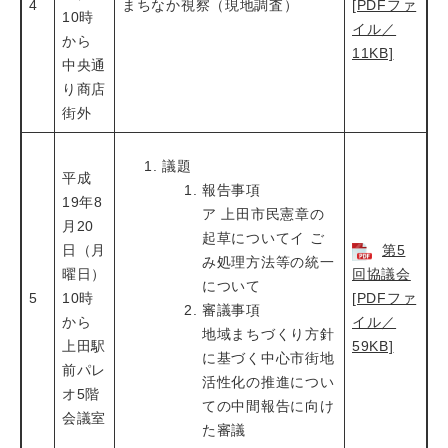
4
まちなか視察（現地調査）
[PDFファ
10時
イル／
から
11KB]
中央通
り商店
街外
議題
平成
報告事項
19年8
ア 上田市民憲章の
月20
起草についてイ ご
日（月
第5
み処理方法等の統一
曜日）
回協議会
について
5
10時
[PDFファ
審議事項
から
イル／
地域まちづくり方針
上田駅
59KB]
に基づく中心市街地
前パレ
活性化の推進につい
オ5階
ての中間報告に向け
会議室
た審議