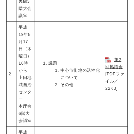
民館3
階大会
議室
平成
19年5
月17
日（木
曜日）
第2
16時
議題
回協議会
から
中心市街地の活性化
2
[PDFファ
上田地
について
イル／
域自治
その他
22KB]
センタ
ー
本庁舎
6階大
会議室
平成