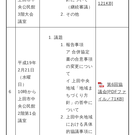
121KB]
央公民館
（継続審議）
3階大会
その他
議室
議題
報告事項
ア 合併協定
書の合意事項
平成19年
の変更につい
2月21日
て
（水曜
イ 上田中央
日）
第6回協
地域「地域ま
6
10時から
議会[PDFファ
ちづくり方
上田市中
イル／71KB]
針」の答申に
央公民館
ついて
2階第1会
上田中央地域
議室
における具体
的協議事項に