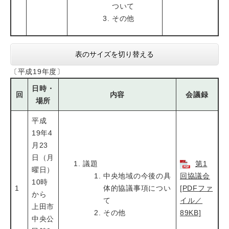
ついて
その他
表のサイズを切り替える
〔平成19年度〕
日時・
回
内容
会議録
場所
平成
19年4
月23
日（月
議題
第1
曜日）
中央地域の今後の具
回協議会
10時
1
体的協議事項につい
[PDFファ
から
て
イル／
上田市
その他
89KB]
中央公