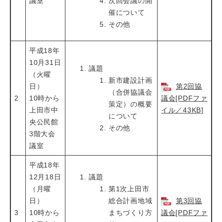
議室
次回会議の開
催について
その他
平成18年
10月31日
議題
（火曜
新市建設計画
日）
第2回協
（合併協議会
2
10時から
議会[PDFファ
策定）の概要
上田市中
イル／43KB]
について
央公民館
その他
3階大会
議室
平成18年
12月18日
議題
（月曜
第1次上田市
日）
総合計画地域
第3回協
3
10時から
まちづくり方
議会[PDFファ