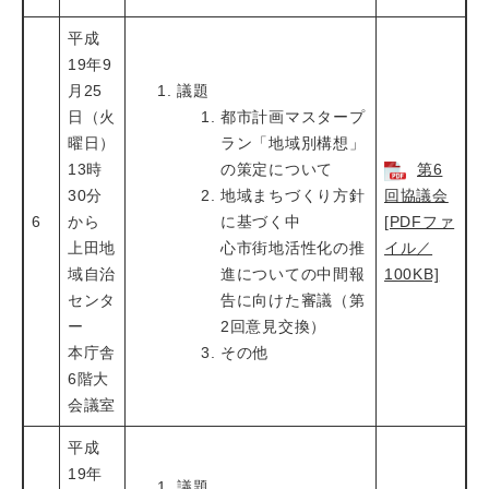
平成
19年9
月25
議題
日（火
都市計画マスタープ
曜日）
ラン「地域別構想」
13時
の策定について
第6
30分
地域まちづくり方針
回協議会
6
から
に基づく中
[PDFファ
上田地
心市街地活性化の推
イル／
域自治
進についての中間報
100KB]
センタ
告に向けた審議（第
ー
2回意見交換）
本庁舎
その他
6階大
会議室
平成
19年
議題