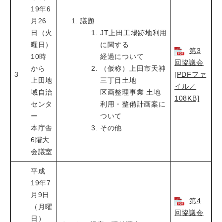
19年6
月26
議題
日（火
JT上田工場跡地利用
曜日）
に関する
第3
10時
経過について
回協議会
から
（仮称）上田市天神
3
[PDFファ
上田地
三丁目土地
イル／
域自治
区画整理事業 土地
108KB]
センタ
利用・整備計画案に
ー
ついて
本庁舎
その他
6階大
会議室
平成
19年7
月9日
第4
（月曜
回協議会
日）