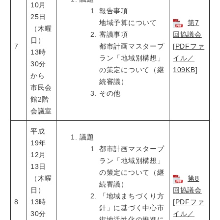
10月
報告事項
25日
地域予算について
第7
（木曜
審議事項
回協議会
日）
7
都市計画マスタープ
[PDFファ
13時
ラン「地域別構想」
イル／
30分
の策定について（継
109KB]
から
続審議）
市民会
その他
館2階
会議室
平成
議題
19年
都市計画マスタープ
12月
ラン「地域別構想」
13日
の策定について（継
（木曜
第8
続審議）
日）
回協議会
「地域まちづくり方
8
13時
[PDFファ
針」に基づく中心市
30分
イル／
街地活性化の推進に