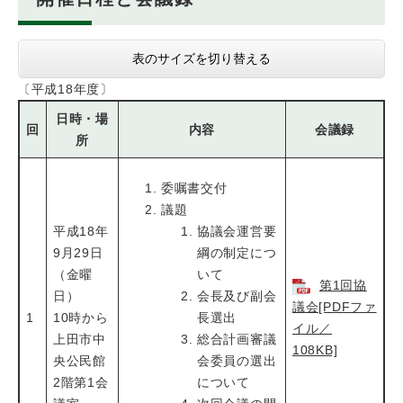
表のサイズを切り替える
〔平成18年度〕
日時・場
回
内容
会議録
所
委嘱書交付
議題
平成18年
協議会運営要
9月29日
綱の制定につ
（金曜
いて
第1回協
日）
会長及び副会
議会[PDFファ
1
10時から
長選出
イル／
上田市中
総合計画審議
108KB]
央公民館
会委員の選出
2階第1会
について