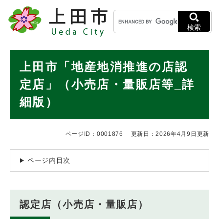
ペ
メニューを飛ばして本文へ
キ
ー
ー
ジ
検索
ワ
の
ー
先
ド
本
頭
上田市「地産地消推進の店認
検
で
文
索
す
定店」（小売店・量販店等_詳
。
細版）
ページID：0001876
更新日：2026年4月9日更新
ページ内目次
認定店（小売店・量販店）