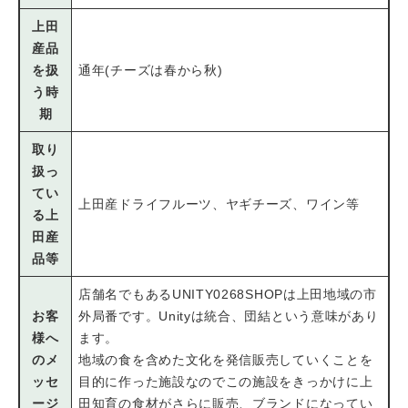
上田
産品
を扱
通年(チーズは春から秋)
う時
期
取り
扱っ
てい
上田産ドライフルーツ、ヤギチーズ、ワイン等
る上
田産
品等
店舗名でもあるUNITY0268SHOPは上田地域の市
お客
外局番です。Unityは統合、団結という意味があり
様へ
ます。
のメ
地域の食を含めた文化を発信販売していくことを
ッセ
目的に作った施設なのでこの施設をきっかけに上
ージ
田知育の食材がさらに販売、ブランドになってい