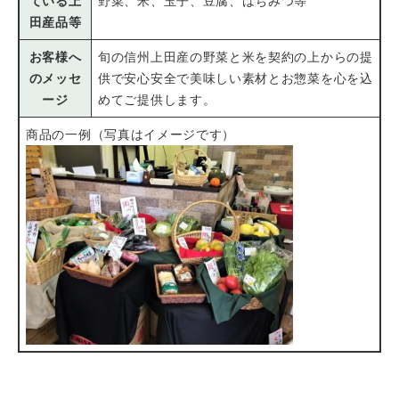
ている上
野菜、米、玉子、豆腐、はちみつ等
田産品等
お客様へ
旬の信州上田産の野菜と米を契約の上からの提
のメッセ
供で安心安全で美味しい素材とお惣菜を心を込
ージ
めてご提供します。
商品の一例（写真はイメージです）