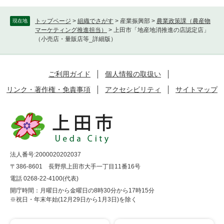
トップページ
>
組織でさがす
>
産業振興部
>
農業政策課（農産物
現在地
マーケティング推進担当）
>
上田市「地産地消推進の店認定店」
（小売店・量販店等_詳細版）
ご利用ガイド
個人情報の取扱い
リンク・著作権・免責事項
アクセシビリティ
サイトマップ
法人番号:2000020202037
〒386-8601 長野県上田市大手一丁目11番16号
電話 0268-22-4100(代表)
開庁時間：月曜日から金曜日の8時30分から17時15分
※祝日・年末年始(12月29日から1月3日)を除く