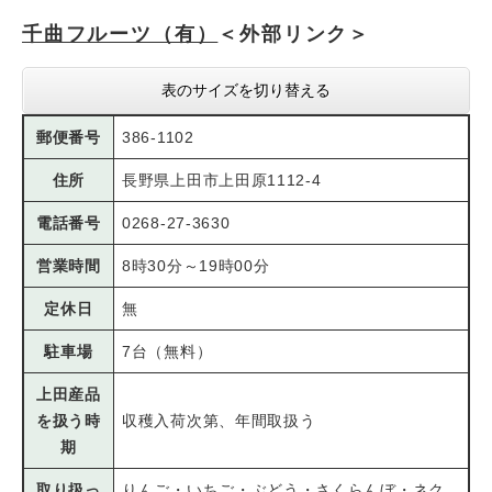
千曲フルーツ（有）
＜外部リンク＞
表のサイズを切り替える
郵便番号
386-1102
住所
長野県上田市上田原1112-4
電話番号
0268-27-3630
営業時間
8時30分～19時00分
定休日
無
駐車場
7台（無料）
上田産品
を扱う時
収穫入荷次第、年間取扱う
期
取り扱っ
りんご・いちご・ぶどう・さくらんぼ・ネク