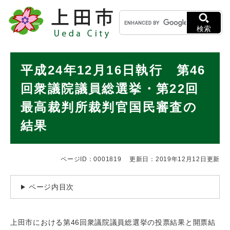
ペ
メニューを飛ばして本文へ
キ
ー
ー
ジ
検索
ワ
の
ー
先
ド
本
頭
平成24年12月16日執行 第46
検
で
文
索
す
回衆議院議員総選挙・第22回
。
最高裁判所裁判官国民審査の
結果
ページID：0001819
更新日：2019年12月12日更新
ページ内目次
上田市における第46回衆議院議員総選挙の投票結果と開票結