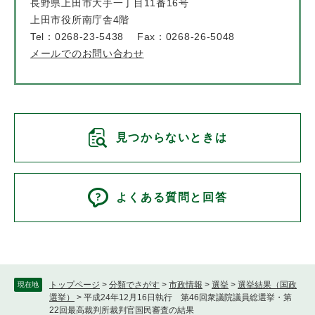
長野県上田市大手一丁目11番16号
上田市役所南庁舎4階
Tel：0268-23-5438
Fax：0268-26-5048
メールでのお問い合わせ
見つからないときは
よくある質問と回答
トップページ
>
分類でさがす
>
市政情報
>
選挙
>
選挙結果（国政
現在地
選挙）
>
平成24年12月16日執行 第46回衆議院議員総選挙・第
22回最高裁判所裁判官国民審査の結果