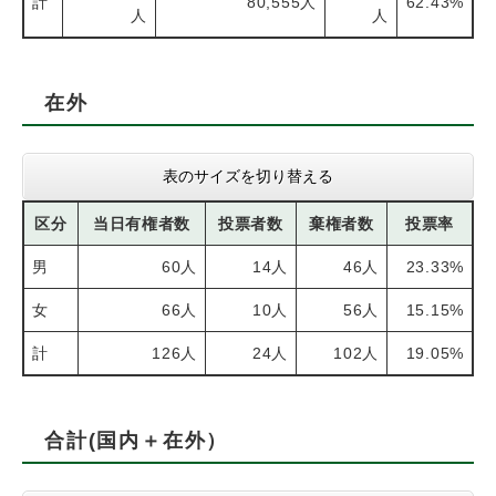
計
80,555人
62.43%
人
人
在外
表のサイズを切り替える
区分
当日有権者数
投票者数
棄権者数
投票率
男
60人
14人
46人
23.33%
女
66人
10人
56人
15.15%
計
126人
24人
102人
19.05%
合計(国内＋在外）