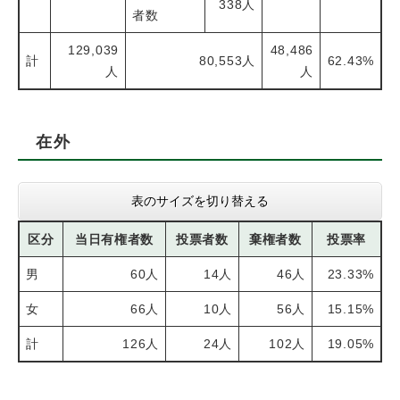
338人
者数
129,039
48,486
計
80,553人
62.43%
人
人
在外
表のサイズを切り替える
区分
当日有権者数
投票者数
棄権者数
投票率
男
60人
14人
46人
23.33%
女
66人
10人
56人
15.15%
計
126人
24人
102人
19.05%