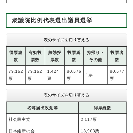
衆議院比例代表選出議員選挙
表のサイズを切り替える
得票総
有効投
無効投
投票総
持帰り・
投票者
数
票数
票数
数
その他
数
79,152
79,152
1,424
80,576
80,577
1票
票
票
票
票
票
表のサイズを切り替える
名簿届出政党等
得票総数
社会民主党
2,117票
日本維新の会
13,963票