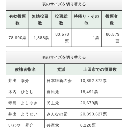
表のサイズを切り替える
有効投票
無効投票
投票総
持帰り・その
投票者
数
数
数
他
数
80,578
80,579
78,690票
1,888票
1票
票
票
表のサイズを切り替える
候補者指名
党派
上田市での得票数
井出 泰介
日本維新の会
10,892.372票
木内 ひとし
自民党
18,491票
寺島 よしゆき
民主党
20,679票
井出 ようせい
みんなの党
20,399.627票
いわや 昇介
共産党
8,228票