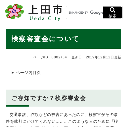
ペ
メニューを飛ばして本文へ
キ
ー
ー
ジ
検索
ワ
の
ー
先
ド
本
頭
検察審査会について
検
で
文
索
す
。
ページID：0002784
更新日：2019年12月12日更新
ページ内目次
ご存知ですか？検察審査会
交通事故、詐欺などの被害にあったのに、検察官がその事
件を裁判にかけてくれない……。このような人のために「検