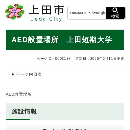
ペ
メニューを飛ばして本文へ
キ
ー
ー
ジ
検索
ワ
の
ー
先
ド
本
頭
AED設置場所 上田短期大学
検
で
文
索
す
。
ページID：0003187
更新日：2025年6月11日更新
ページ内目次
AED設置場所
施設情報