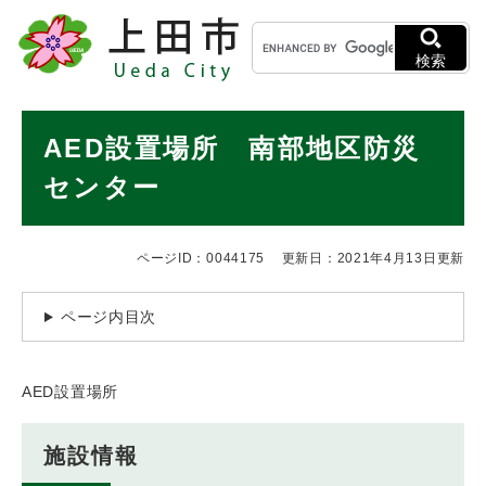
ペ
メニューを飛ばして本文へ
キ
ー
ー
ジ
検索
ワ
の
ー
先
ド
本
頭
AED設置場所 南部地区防災
検
で
文
索
す
センター
。
ページID：0044175
更新日：2021年4月13日更新
ページ内目次
AED設置場所
施設情報