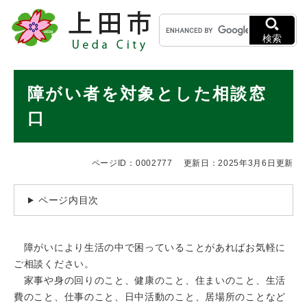
ペ
メニューを飛ばして本文へ
キ
ー
ー
ジ
検索
ワ
の
ー
先
ド
本
頭
障がい者を対象とした相談窓
検
で
文
索
す
口
。
ページID：0002777
更新日：2025年3月6日更新
ページ内目次
障がいにより生活の中で困っていることがあればお気軽に
ご相談ください。
家事や身の回りのこと、健康のこと、住まいのこと、生活
費のこと、仕事のこと、日中活動のこと、居場所のことなど