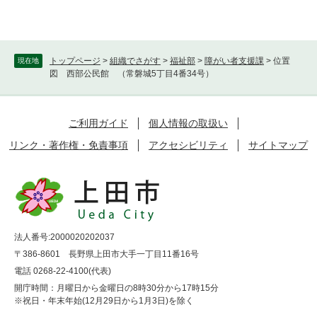
トップページ
>
組織でさがす
>
福祉部
>
障がい者支援課
>
位置
現在地
図 西部公民館 （常磐城5丁目4番34号）
ご利用ガイド
個人情報の取扱い
リンク・著作権・免責事項
アクセシビリティ
サイトマップ
法人番号:2000020202037
〒386-8601 長野県上田市大手一丁目11番16号
電話 0268-22-4100(代表)
開庁時間：月曜日から金曜日の8時30分から17時15分
※祝日・年末年始(12月29日から1月3日)を除く