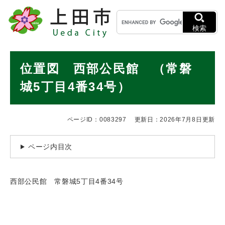
ペ
メニューを飛ばして本文へ
キ
ー
ー
ジ
検索
ワ
の
ー
先
ド
本
頭
位置図 西部公民館 （常磐
検
で
文
索
す
城5丁目4番34号）
。
ページID：0083297
更新日：2026年7月8日更新
ページ内目次
西部公民館 常磐城5丁目4番34号