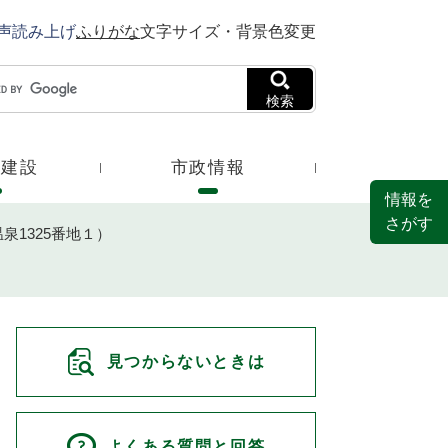
声読み上げ
ふりがな
文字サイズ・背景色変更
検索
・建設
市政情報
情報を
さがす
1325番地１）
見つからないときは
よくある質問と回答