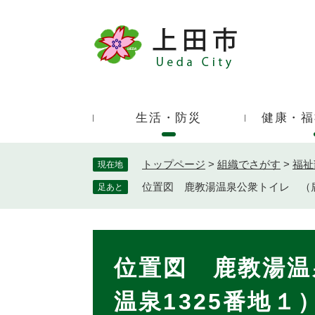
ペ
ー
ジ
キ
の
ー
先
ワ
頭
ー
で
生活・防災
健康・福
ド
す
検
。
索
トップページ
>
組織でさがす
>
福祉
現在地
位置図 鹿教湯温泉公衆トイレ （鹿
足あと
本
文
位置図 鹿教湯温
温泉1325番地１