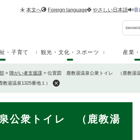
メニューを飛ばして本文へ
本文へ
Foreign language
やさしい日本語
音
祉・子育て
観光・文化・スポーツ
産業
部
>
障がい者支援課
>
位置図 鹿教湯温泉公衆トイレ （鹿教湯温泉
教湯温泉1325番地１）
泉公衆トイレ （鹿教湯
）