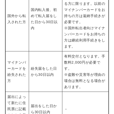
る方に限ります。以前の
国内転入後、初
マイナンバーカードをお
国外から転
めて転入届をし
持ちの方は返納手続きが
入された方
た日から30日以
必要です。
内
※国外転出者向けマイナ
ンバーカードをお持ちの
方は継続利用手続きをし
ます。
有料交付となります。手
マイナンバ
数料2,000円が必要で
ーカードを
紛失届をした日
す。
紛失された
から30日以内
※盗難や災害等が理由の
方
場合は無料となる場合が
あります。
届出によっ
て新たに住
届出をした日か
民票に記載
－
ら30日以内