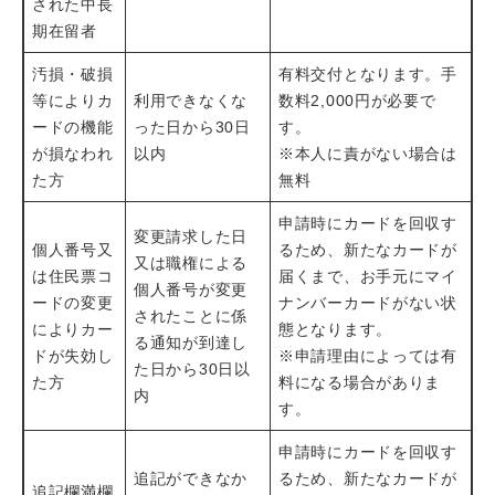
された中長
期在留者
汚損・破損
有料交付となります。手
等によりカ
利用できなくな
数料2,000円が必要で
ードの機能
った日から30日
す。
が損なわれ
以内
※本人に責がない場合は
た方
無料
申請時にカードを回収す
変更請求した日
個人番号又
るため、新たなカードが
又は職権による
は住民票コ
届くまで、お手元にマイ
個人番号が変更
ードの変更
ナンバーカードがない状
されたことに係
によりカー
態となります。
る通知が到達し
ドが失効し
※申請理由によっては有
た日から30日以
た方
料になる場合がありま
内
す。
申請時にカードを回収す
追記ができなか
るため、新たなカードが
追記欄満欄