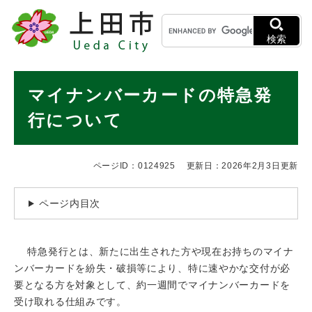
ペ
メニューを飛ばして本文へ
キ
ー
ー
ジ
検索
ワ
の
ー
先
ド
本
頭
マイナンバーカードの特急発
検
で
文
索
す
行について
。
ページID：0124925
更新日：2026年2月3日更新
ページ内目次
特急発行とは、新たに出生された方や現在お持ちのマイナ
ンバーカードを紛失・破損等により、特に速やかな交付が必
要となる方を対象として、約一週間でマイナンバーカードを
受け取れる仕組みです。