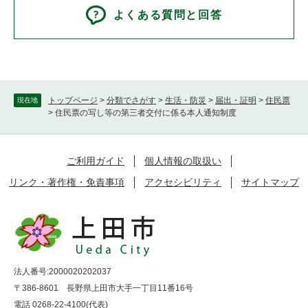
よくある質問と回答
トップページ
>
分類でさがす
>
生活・防災
>
届出・証明
>
住民票
現在地
>
住民票の写し等の第三者交付に係る本人通知制度
ご利用ガイド
個人情報の取扱い
リンク・著作権・免責事項
アクセシビリティ
サイトマップ
法人番号:2000020202037
〒386-8601 長野県上田市大手一丁目11番16号
電話 0268-22-4100(代表)