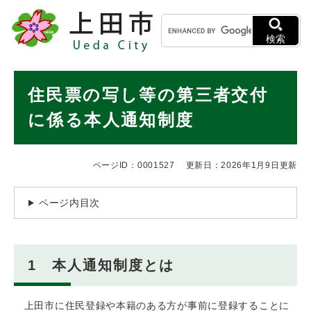
ペ
メニューを飛ばして本文へ
キ
ー
ー
ジ
検索
ワ
の
ー
先
ド
本
頭
住民票の写し等の第三者交付
検
で
文
索
す
に係る本人通知制度
。
ページID：0001527
更新日：2026年1月9日更新
ページ内目次
1 本人通知制度とは
上田市に住民登録や本籍のある方が事前に登録することに