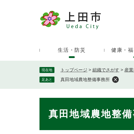
ペ
ー
ジ
キ
の
ー
先
ワ
頭
ー
で
生活・防災
健康・福
ド
す
検
。
索
トップページ
>
組織でさがす
>
産業
現在地
真田地域農地整備事務所
足あと
本
文
真田地域農地整備