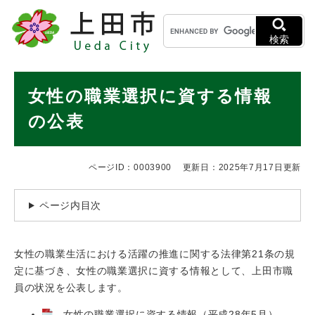
ペ
メニューを飛ばして本文へ
キ
ー
ー
ジ
検索
ワ
の
ー
先
ド
本
頭
女性の職業選択に資する情報
検
で
文
索
す
の公表
。
ページID：0003900
更新日：2025年7月17日更新
ページ内目次
女性の職業生活における活躍の推進に関する法律第21条の規
定に基づき、女性の職業選択に資する情報として、上田市職
員の状況を公表します。
女性の職業選択に資する情報（平成28年5月）