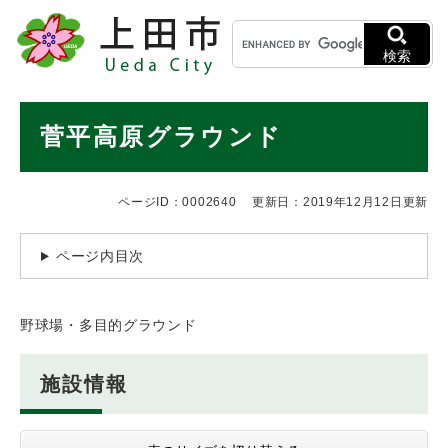
ペ
メニューを飛ばして本文へ
キ
ー
ー
ジ
検索
ワ
の
ー
先
ド
本
頭
菅平高原グラウンド
検
で
文
索
す
。
ページID：0002640
更新日：2019年12月12日更新
ページ内目次
野球場・多目的グラウンド
施設情報