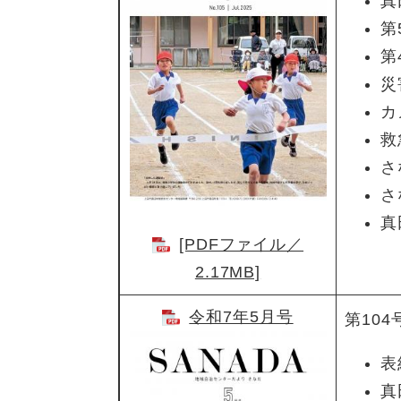
真
第
第
災
カ
救
さ
さ
真
[PDFファイル／
2.17MB]
令和7年5月号
第104
表
真