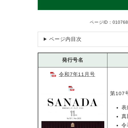
ページID：010768
ページ内目次
発行号名
令和7年11月号
第107
表
真
令