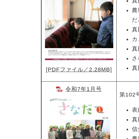
​
農
だ
真
カ
真
さ
真
[PDFファイル／2.28MB]
令和7年1月号
第102
表
真
信
​