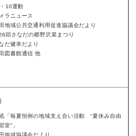
0・10運動
メラニュース
田地域公共交通利用促進協議会だより
26回さなだの郷野沢菜まつり
なだ健幸だより
田図書館通信 他
号
紙「毎夏恒例の地域支え合い活動 ”夏休み自由
習室”」
田地域協議会だより