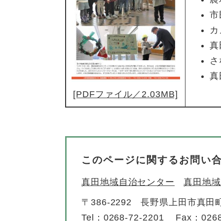
市
カ
真
さ
真
[PDFファイル／2.03MB]
このページに関するお問い
真田地域自治センター
真田地域
〒386-2292
長野県上田市真田町
Tel：0268-72-2201
Fax：0268