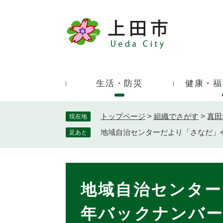
ペ
ー
ジ
キ
の
ー
先
ワ
頭
ー
で
生活・防災
健康・福
ド
す
検
。
索
トップページ
>
組織でさがす
>
真田
現在地
地域自治センターだより「さなだ」
足あと
本
文
地域自治センター
年バックナンバ