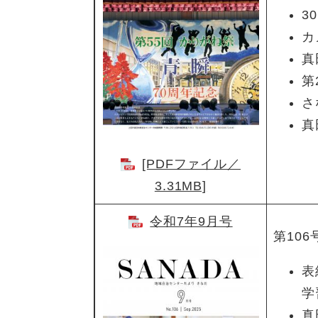
3
カ
真
第
さ
真
[PDFファイル／
3.31MB]
令和7年9月号
第106
表
学
真