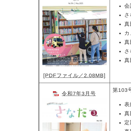
会
​
真
カ
真
さ
真
[PDFファイル／2.08MB]
第103
令和7年3月号
表
真
定