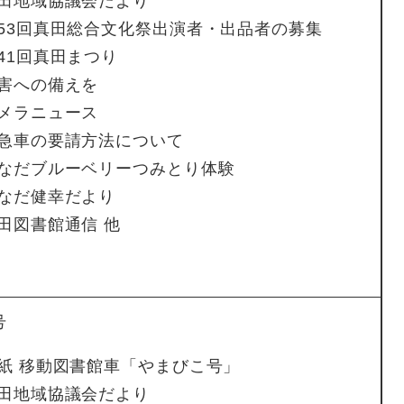
田地域協議会だより
53回真田総合文化祭出演者・出品者の募集
41回真田まつり
害への備えを
メラニュース
急車の要請方法について
なだブルーベリーつみとり体験
なだ健幸だより
田図書館通信 他
号
紙 移動図書館車「やまびこ号」
田地域協議会だより