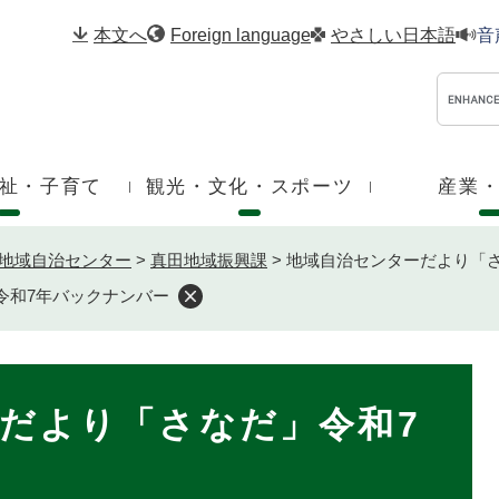
メニューを飛ばして本文へ
本文へ
Foreign language
やさしい日本語
音
祉・子育て
観光・文化・スポーツ
産業
地域自治センター
>
真田地域振興課
>
地域自治センターだより「
令和7年バックナンバー
だより「さなだ」令和7
ー