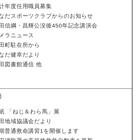
計年度任用職員募集
さなだスポーツクラブからのお知らせ
田信綱・昌輝公没後450年記念講演会
メラニュース
田町駐在所から
なだ健幸だより
田図書館通信 他
号
紙 「ねじ＆わら馬」展
田地域協議会だより
期普通救命講習1を開催します