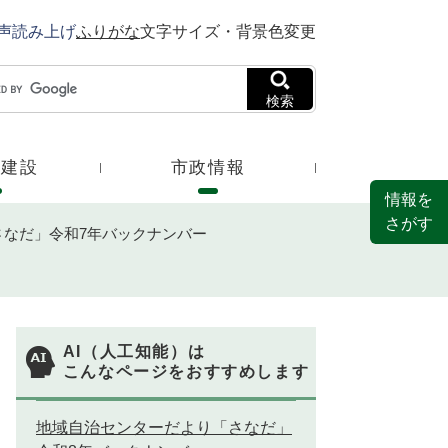
声読み上げ
ふりがな
文字サイズ・背景色変更
検索
・建設
市政情報
情報を
さがす
さなだ」令和7年バックナンバー
AI（人工知能）は
こんなページをおすすめします
地域自治センターだより「さなだ」