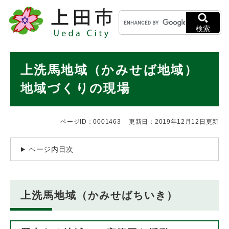
ペ
メニューを飛ばして本文へ
キ
ー
ー
ジ
検索
ワ
の
ー
先
ド
本
頭
上洗馬地域（かみせば地域）
検
で
文
索
す
地域づくりの現場
。
ページID：0001463
更新日：2019年12月12日更新
ページ内目次
上洗馬地域（かみせばちいき）