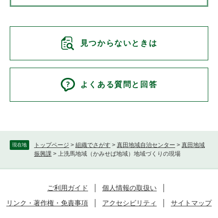
見つからないときは
よくある質問と回答
トップページ
>
組織でさがす
>
真田地域自治センター
>
真田地域
現在地
振興課
>
上洗馬地域（かみせば地域）地域づくりの現場
ご利用ガイド
個人情報の取扱い
リンク・著作権・免責事項
アクセシビリティ
サイトマップ