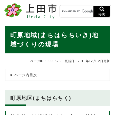
ペ
メニューを飛ばして本文へ
キ
ー
ー
ジ
検索
ワ
の
ー
先
ド
本
頭
町原地域(まちはらちいき)地
検
で
文
索
す
域づくりの現場
。
ページID：0001523
更新日：2019年12月12日更新
ページ内目次
町原地区(まちはらちく)