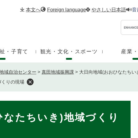
メニューを飛ばして本文へ
本文へ
Foreign language
やさしい日本語
音
祉・子育て
観光・文化・スポーツ
産業
地域自治センター
>
真田地域振興課
>
大日向地域(おおひなたちい
づくりの現場
ひなたちいき)地域づくり