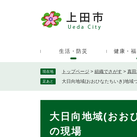
ペ
ー
ジ
キ
の
ー
先
ワ
頭
ー
で
生活・防災
健康・福
ド
す
検
。
索
トップページ
>
組織でさがす
>
真田
現在地
大日向地域(おおひなたちいき)地域
足あと
本
文
大日向地域(おお
の現場