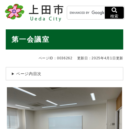
ペ
メニューを飛ばして本文へ
キ
ー
ー
ジ
検索
ワ
の
ー
先
ド
本
頭
第一会議室
検
で
文
索
す
。
ページID：0036262
更新日：2025年4月1日更新
ページ内目次