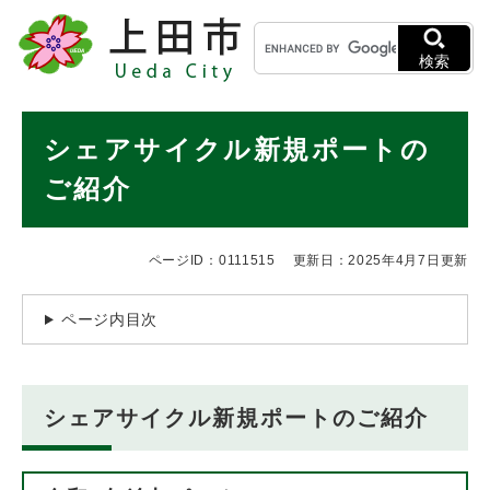
ペ
メニューを飛ばして本文へ
キ
ー
ー
ジ
検索
ワ
の
ー
先
ド
本
頭
シェアサイクル新規ポートの
検
で
文
索
す
ご紹介
。
ページID：0111515
更新日：2025年4月7日更新
ページ内目次
シェアサイクル新規ポートのご紹介