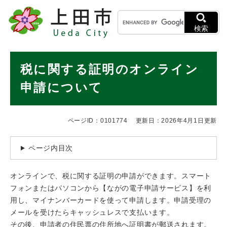
ペ
メニューを飛ばして本文へ
キ
ー
ー
ジ
検索
ワ
の
ー
先
ド
本
頭
税に関する証明のオンライン
検
で
文
索
す
申請について
。
ページID：0101774
更新日：2026年4月1日更新
ページ内目次
オンラインで、税に関する証明の申請ができます。スマート
フォンまたはパソコンから【ながの電子申請サービス】を利
用し、マイナンバーカードを使って申請します。申請受理の
メールを受けたらキャッシュレスで支払います。
その後、申請者の住民票の住所地へ証明書が郵送されます。