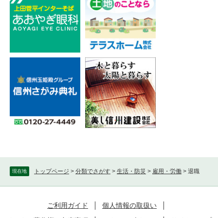
トップページ
>
分類でさがす
>
生活・防災
>
雇用・労働
>
退職
現在地
ご利用ガイド
個人情報の取扱い