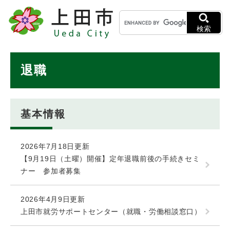
ペ
メニューを飛ばして本文へ
キ
ー
ー
ジ
検索
ワ
の
ー
先
ド
本
頭
退職
検
で
文
索
す
。
基本情報
2026年7月18日更新
【9月19日（土曜）開催】定年退職前後の手続きセミ
ナー 参加者募集
2026年4月9日更新
上田市就労サポートセンター（就職・労働相談窓口）