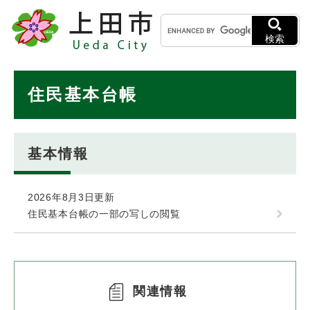
ペ
メニューを飛ばして本文へ
キ
ー
ー
ジ
検索
ワ
の
ー
先
ド
本
頭
住民基本台帳
検
で
文
索
す
。
基本情報
2026年8月3日更新
住民基本台帳の一部の写しの閲覧
関連情報