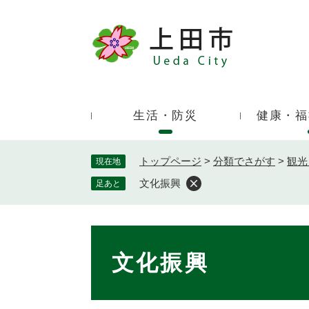
ペ
ー
ジ
キ
の
ー
先
ワ
頭
ー
で
生活・防災
健康・福
ド
す
検
。
索
トップページ
>
分類でさがす
>
観光
現在地
文化振興
足あと
本
文
文化振興