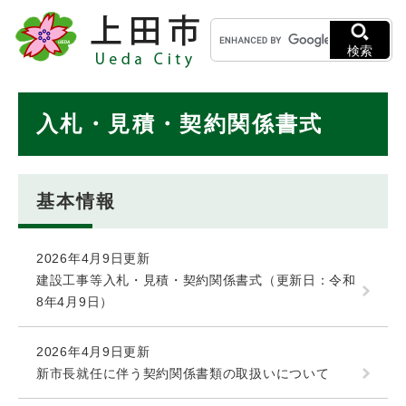
ペ
メニューを飛ばして本文へ
キ
ー
ー
ジ
検索
ワ
の
ー
先
ド
本
頭
入札・見積・契約関係書式
検
で
文
索
す
。
基本情報
2026年4月9日更新
建設工事等入札・見積・契約関係書式（更新日：令和
8年4月9日）
2026年4月9日更新
新市長就任に伴う契約関係書類の取扱いについて