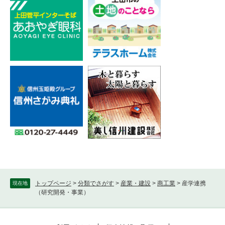
トップページ
>
分類でさがす
>
産業・建設
>
商工業
>
産学連携
現在地
（研究開発・事業）