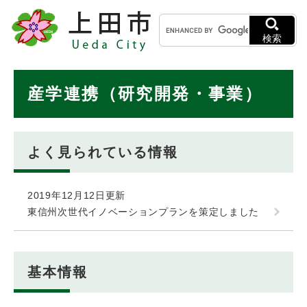
ペ
メニューを飛ばして本文へ
キ
ー
ー
ジ
検索
ワ
の
ー
先
ド
本
頭
産学連携（研究開発・事業）
検
で
文
索
す
。
よく見られている情報
2019年12月12日更新
東信州次世代イノベーションプランを策定しました
基本情報