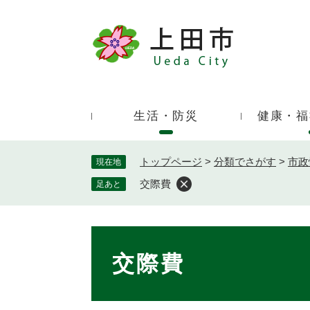
ペ
ー
ジ
キ
の
ー
先
ワ
頭
ー
で
生活・防災
健康・福
ド
す
検
。
索
トップページ
>
分類でさがす
>
市政
現在地
交際費
足あと
本
文
交際費