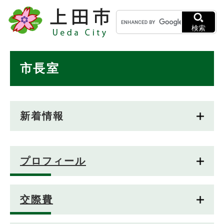
ペ
メニューを飛ばして本文へ
キ
ー
ー
ジ
検索
ワ
の
ー
先
ド
本
頭
市長室
検
で
文
索
す
。
新着情報
プロフィール
交際費