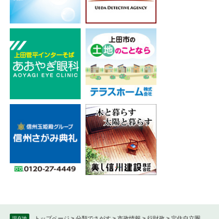
トップページ
>
分類でさがす
>
市政情報
>
行財政
>
定住自立圏
現在地