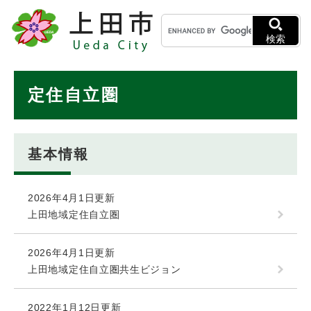
ペ
メニューを飛ばして本文へ
キ
ー
ー
ジ
検索
ワ
の
ー
先
ド
本
頭
定住自立圏
検
で
文
索
す
。
基本情報
2026年4月1日更新
上田地域定住自立圏
2026年4月1日更新
上田地域定住自立圏共生ビジョン
2022年1月12日更新