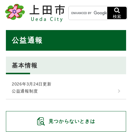
ペ
メニューを飛ばして本文へ
キ
ー
ー
ジ
検索
ワ
の
ー
先
ド
本
頭
公益通報
検
で
文
索
す
。
基本情報
2026年3月24日更新
公益通報制度
見つからないときは