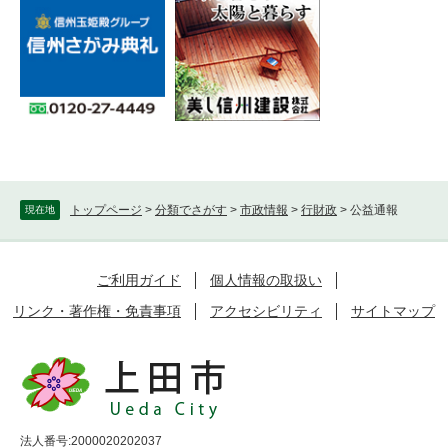
トップページ
>
分類でさがす
>
市政情報
>
行財政
>
公益通報
現在地
ご利用ガイド
個人情報の取扱い
リンク・著作権・免責事項
アクセシビリティ
サイトマップ
法人番号:2000020202037