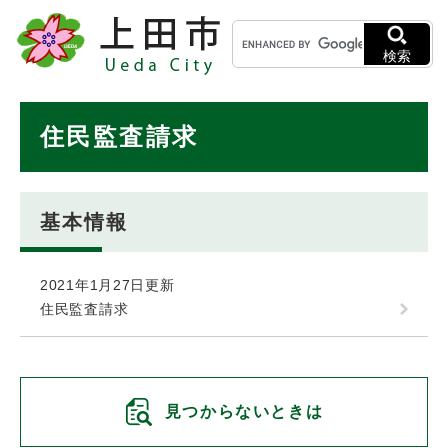
ペ
メニューを飛ばして本文へ
キ
ー
ー
ジ
検索
ワ
の
ー
先
ド
本
頭
住民監査請求
検
で
文
索
す
。
基本情報
2021年1月27日更新
住民監査請求
見つからないときは