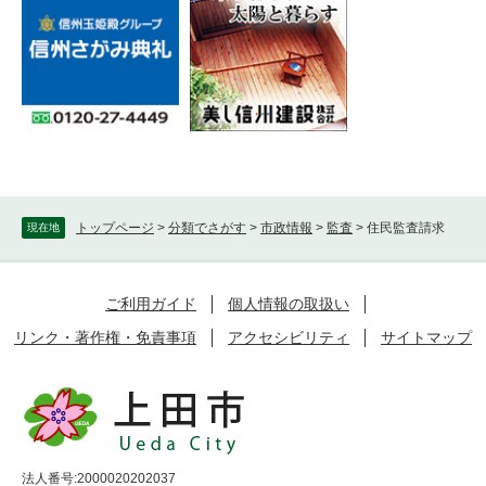
トップページ
>
分類でさがす
>
市政情報
>
監査
>
住民監査請求
現在地
ご利用ガイド
個人情報の取扱い
リンク・著作権・免責事項
アクセシビリティ
サイトマップ
法人番号:2000020202037