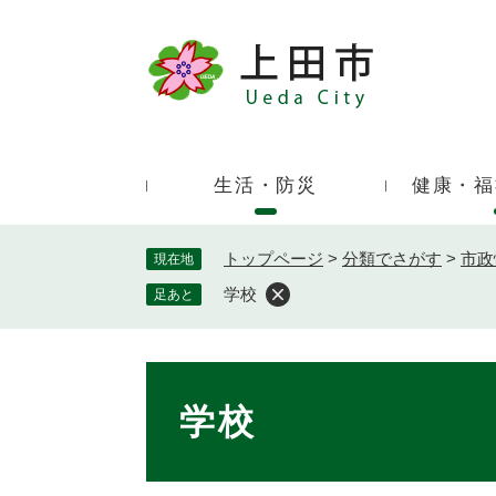
ペ
ー
ジ
キ
の
ー
先
ワ
頭
ー
で
生活・防災
健康・福
ド
す
検
。
索
トップページ
>
分類でさがす
>
市政
現在地
学校
足あと
本
文
学校