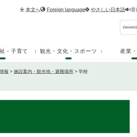
メニューを飛ばして本文へ
本文へ
Foreign language
やさしい日本語
音
祉・子育て
観光・文化・スポーツ
産業
情報
>
施設案内・観光地・避難場所
>
学校