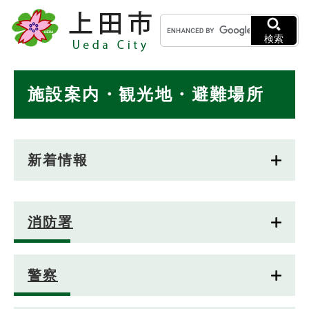
ペ
メニューを飛ばして本文へ
キ
ー
ー
ジ
検索
ワ
の
ー
先
ド
本
頭
施設案内・観光地・避難場所
検
で
文
索
す
。
新着情報
消防署
警察