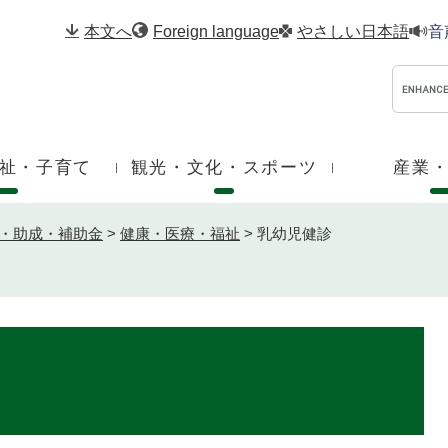
メニューを飛ばして本文へ
本文へ
Foreign language
やさしい日本語
音
祉・子育て
観光・文化・スポーツ
産業
・助成・補助金
>
健康・医療・福祉
>
乳幼児健診