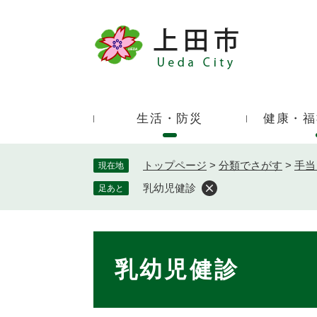
ペ
ー
ジ
キ
の
ー
先
ワ
頭
ー
で
生活・防災
健康・福
ド
す
検
。
索
トップページ
>
分類でさがす
>
手当
現在地
乳幼児健診
足あと
本
文
乳幼児健診