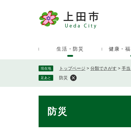
ペ
ー
ジ
キ
の
ー
先
ワ
頭
ー
で
生活・防災
健康・福
ド
す
検
。
索
トップページ
>
分類でさがす
>
手当
現在地
防災
足あと
本
文
防災