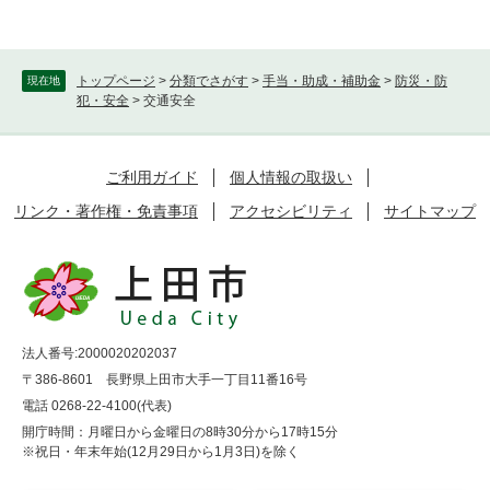
トップページ
>
分類でさがす
>
手当・助成・補助金
>
防災・防
現在地
犯・安全
>
交通安全
ご利用ガイド
個人情報の取扱い
リンク・著作権・免責事項
アクセシビリティ
サイトマップ
法人番号:2000020202037
〒386-8601 長野県上田市大手一丁目11番16号
電話 0268-22-4100(代表)
開庁時間：月曜日から金曜日の8時30分から17時15分
※祝日・年末年始(12月29日から1月3日)を除く