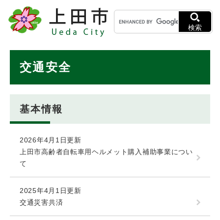
ペ
メニューを飛ばして本文へ
キ
ー
ー
ジ
検索
ワ
の
ー
先
ド
本
頭
交通安全
検
で
文
索
す
。
基本情報
2026年4月1日更新
上田市高齢者自転車用ヘルメット購入補助事業につい
て
2025年4月1日更新
交通災害共済