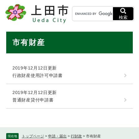
ペ
メニューを飛ばして本文へ
キ
ー
ー
ジ
検索
ワ
の
ー
先
ド
本
頭
市有財産
検
で
文
索
す
。
2019年12月12日更新
行政財産使用許可申請書
2019年12月12日更新
普通財産貸付申請書
トップページ
>
申請・届出
>
行財政
>
市有財産
現在地