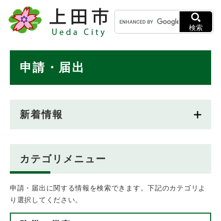
ペ
メニューを飛ばして本文へ
キ
ー
ー
ジ
検索
ワ
の
ー
先
ド
本
頭
申請・届出
検
で
文
索
す
。
新着情報
カテゴリメニュー
申請・届出に関する情報を検索できます。下記のカテゴリよ
り選択してください。