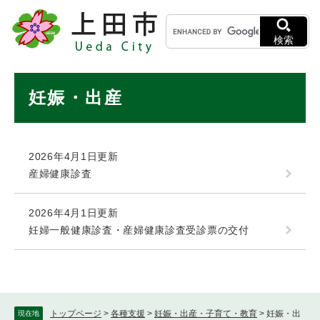
ペ
メニューを飛ばして本文へ
キ
ー
ー
ジ
検索
ワ
の
ー
先
ド
本
頭
妊娠・出産
検
で
文
索
す
。
2026年4月1日更新
産婦健康診査
2026年4月1日更新
妊婦一般健康診査・産婦健康診査受診票の交付
トップページ
>
各種支援
>
妊娠・出産・子育て・教育
>
妊娠・出
現在地