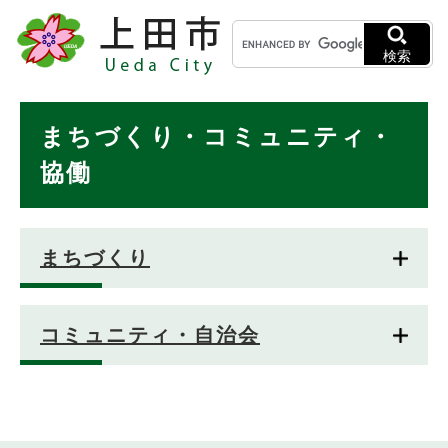
ペ
メニューを飛ばして本文へ
キ
ー
ー
ジ
検索
ワ
の
ー
先
ド
本
頭
まちづくり・コミュニティ・
検
で
文
索
す
協働
。
まちづくり
コミュニティ・自治会