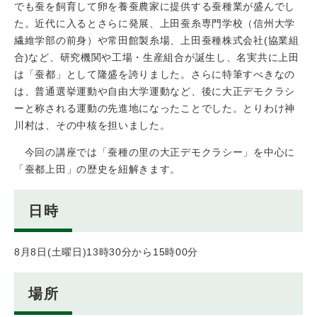
でも蚕を飼育して卵を養蚕農家に提供する蚕種業が盛んでし
た。近代に入るとさらに発展、上田蚕糸専門学校（信州大学
繊維学部の前身）や常田館製糸場、上田蚕種株式会社(協業組
合)など、研究機関や工場・生産組合が誕生し、名実共に上田
は「蚕都」として隆盛を誇りました。さらに特筆すべきなの
は、普通選挙運動や自由大学運動など、後に大正デモクラシ
ーと称される運動の先進地になったことでした。とりわけ神
川村は、その中核を担いました。
今回の講座では「蚕種の里の大正デモクラシー」を中心に
「蚕都上田」の歴史を紐解きます。
日時
8月8日(土曜日)13時30分から15時00分
場所