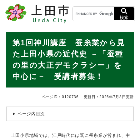
ペ
メニューを飛ばして本文へ
キ
ー
ー
ジ
検索
ワ
の
ー
先
ド
本
頭
第1回神川講座 蚕糸業から見
検
で
文
索
す
た上田小県の近代史 －「蚕種
。
の里の大正デモクラシー」を
中心に－ 受講者募集！
ページID：0120736
更新日：2026年7月8日更新
ページ内目次
上田小県地域では、江戸時代には既に蚕糸業が営まれ、中