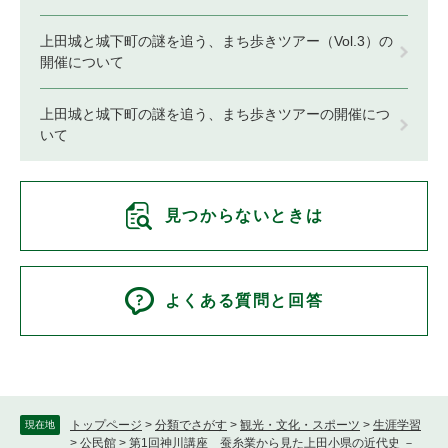
上田城と城下町の謎を追う、まち歩きツアー（Vol.3）の
開催について
上田城と城下町の謎を追う、まち歩きツアーの開催につ
いて
見つからないときは
よくある質問と回答
トップページ
>
分類でさがす
>
観光・文化・スポーツ
>
生涯学習
現在地
>
公民館
>
第1回神川講座 蚕糸業から見た上田小県の近代史 －